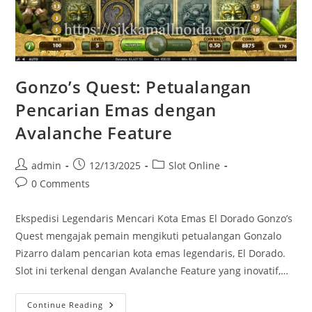
Gonzo’s Quest: Petualangan
Pencarian Emas dengan
Avalanche Feature
Post
Post
Post
admin
12/13/2025
Slot Online
author:
published:
category:
Post
0 Comments
comments:
Ekspedisi Legendaris Mencari Kota Emas El Dorado Gonzo’s
Quest mengajak pemain mengikuti petualangan Gonzalo
Pizarro dalam pencarian kota emas legendaris, El Dorado.
Slot ini terkenal dengan Avalanche Feature yang inovatif,…
Gonzo’s
Continue Reading